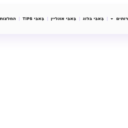
ותים
בָּאבִּי בלוג
בָּאבִּי אונליין
בָּאבִּי Tips
המלצות