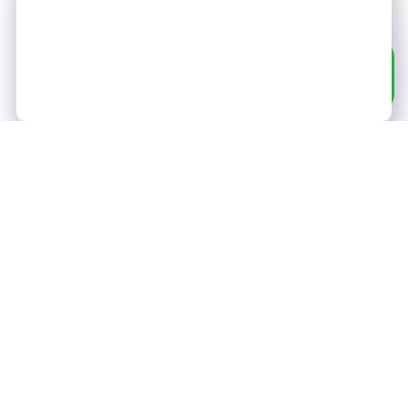
היי אינטרנט (:
שלחו וואטסאפ
לבָּאבִּי (:
נלווה אתכם ידי ביד אל העולם המופלא של
הטכנולוגיה ונלמד אתכם איך לתעל את כל
הכלים השונים לטובת ההתנהלות
היומיומית שלכם. נראה לכם איך אפשר
"לראות עולם", ללמוד דברים חדשים
ולהיחשף לכל התכנים המדהימים שאפשר
להיחשף אליהם באינטרנט.
ספרי לי עוד בָּאבִּי!